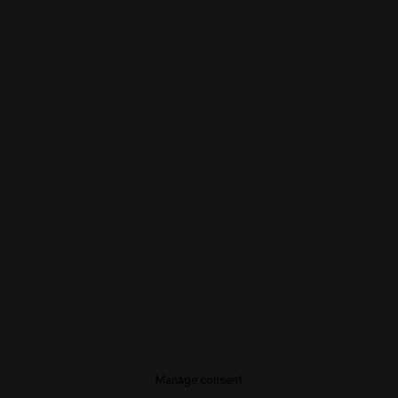
Android
IOS
© 2026 OroSonoro - Sesiones Remember. Todos los derechos
reservados
Manage consent