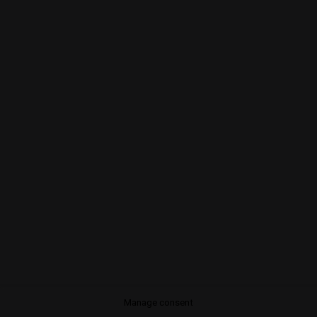
Android
IOS
© 2026 OroSonoro - Sesiones Remember. Todos los derechos
reservados
Manage consent